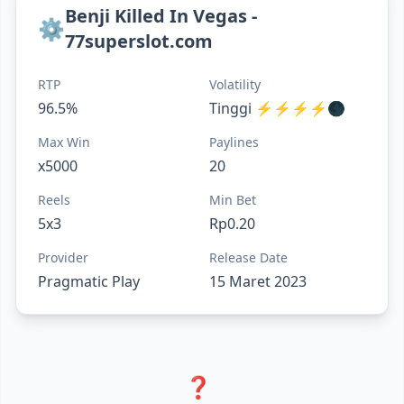
Benji Killed In Vegas -
⚙️
77superslot.com
RTP
Volatility
96.5%
Tinggi ⚡⚡⚡⚡🌑
Max Win
Paylines
x5000
20
Reels
Min Bet
5x3
Rp0.20
Provider
Release Date
Pragmatic Play
15 Maret 2023
❓