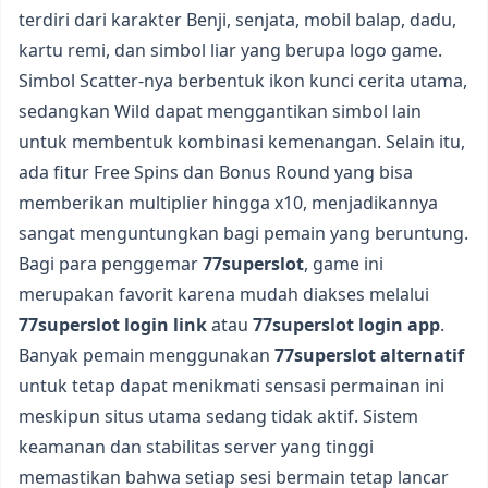
terdiri dari karakter Benji, senjata, mobil balap, dadu,
kartu remi, dan simbol liar yang berupa logo game.
Simbol Scatter-nya berbentuk ikon kunci cerita utama,
sedangkan Wild dapat menggantikan simbol lain
untuk membentuk kombinasi kemenangan. Selain itu,
ada fitur Free Spins dan Bonus Round yang bisa
memberikan multiplier hingga x10, menjadikannya
sangat menguntungkan bagi pemain yang beruntung.
Bagi para penggemar
77superslot
, game ini
merupakan favorit karena mudah diakses melalui
77superslot login link
atau
77superslot login app
.
Banyak pemain menggunakan
77superslot alternatif
untuk tetap dapat menikmati sensasi permainan ini
meskipun situs utama sedang tidak aktif. Sistem
keamanan dan stabilitas server yang tinggi
memastikan bahwa setiap sesi bermain tetap lancar