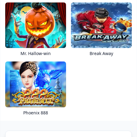
Mr. Hallow-win
Break Away
Phoenix 888