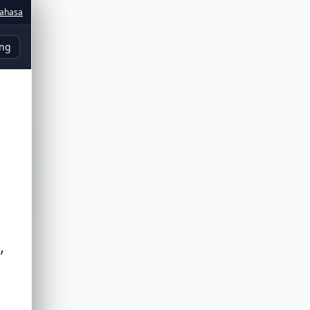
ahasa
ang
,