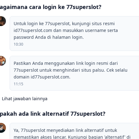
agaimana cara login ke 77superslot?
Untuk login ke 77superslot, kunjungi situs resmi
id77superslot.com dan masukkan username serta
password Anda di halaman login.
10:30
Pastikan Anda menggunakan link login resmi dari
77superslot untuk menghindari situs palsu. Cek selalu
domain id77superslot.com.
11:15
Lihat jawaban lainnya
pakah ada link alternatif 77superslot?
Ya, 77superslot menyediakan link alternatif untuk
memastikan akses lancar. Kunjungi bagian 'alternatif' di