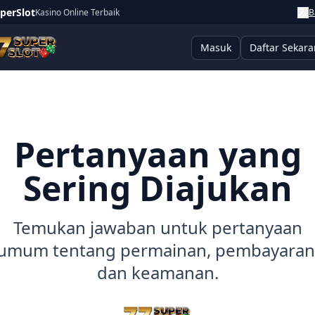
perSlot
Kasino Online Terbaik
B
Masuk
Daftar Sekar
Pertanyaan yang
Sering Diajukan
Temukan jawaban untuk pertanyaan
umum tentang permainan, pembayaran
dan keamanan.