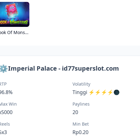
Book Of Monsters
⚙️
Imperial Palace - id77superslot.com
RTP
Volatility
96.8%
Tinggi ⚡⚡⚡⚡🌑
Max Win
Paylines
x5000
20
Reels
Min Bet
5x3
Rp0.20