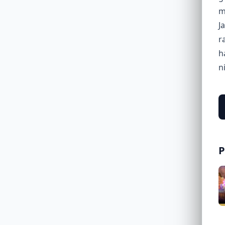
m
J
r
h
n
P