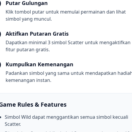
Putar Gulungan
Klik tombol putar untuk memulai permainan dan lihat
simbol yang muncul.
Aktifkan Putaran Gratis
Dapatkan minimal 3 simbol Scatter untuk mengaktifkan
fitur putaran gratis.
Kumpulkan Kemenangan
Padankan simbol yang sama untuk mendapatkan hadia
kemenangan instan.
Game Rules & Features
Simbol Wild dapat menggantikan semua simbol kecuali
Scatter.