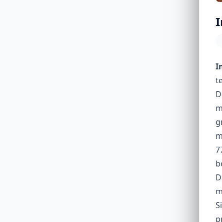
I
I
t
D
m
g
m
7
b
D
m
S
p