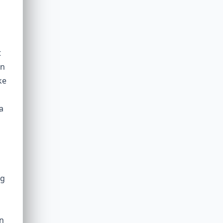
t
in
ke
a
ng
an