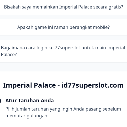
Bisakah saya memainkan Imperial Palace secara gratis?
Apakah game ini ramah perangkat mobile?
Bagaimana cara login ke 77superslot untuk main Imperial
Palace?
Imperial Palace - id77superslot.com
Atur Taruhan Anda
Pilih jumlah taruhan yang ingin Anda pasang sebelum
memutar gulungan.