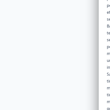
p
e
s
B
t
s
p
m
u
i
S
t
m
t
m
g