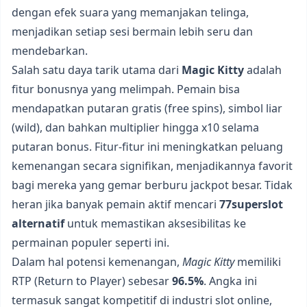
dengan efek suara yang memanjakan telinga,
menjadikan setiap sesi bermain lebih seru dan
mendebarkan.
Salah satu daya tarik utama dari
Magic Kitty
adalah
fitur bonusnya yang melimpah. Pemain bisa
mendapatkan putaran gratis (free spins), simbol liar
(wild), dan bahkan multiplier hingga x10 selama
putaran bonus. Fitur-fitur ini meningkatkan peluang
kemenangan secara signifikan, menjadikannya favorit
bagi mereka yang gemar berburu jackpot besar. Tidak
heran jika banyak pemain aktif mencari
77superslot
alternatif
untuk memastikan aksesibilitas ke
permainan populer seperti ini.
Dalam hal potensi kemenangan,
Magic Kitty
memiliki
RTP (Return to Player) sebesar
96.5%
. Angka ini
termasuk sangat kompetitif di industri slot online,