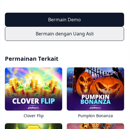
Bermain Demo
Bermain dengan Uang Asli
Permainan Terkait
Clover Flip
Pumpkin Bonanza