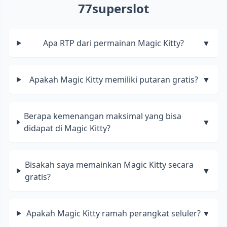
77superslot
Apa RTP dari permainan Magic Kitty?
▼
Apakah Magic Kitty memiliki putaran gratis?
▼
Berapa kemenangan maksimal yang bisa
▼
didapat di Magic Kitty?
Bisakah saya memainkan Magic Kitty secara
▼
gratis?
Apakah Magic Kitty ramah perangkat seluler?
▼