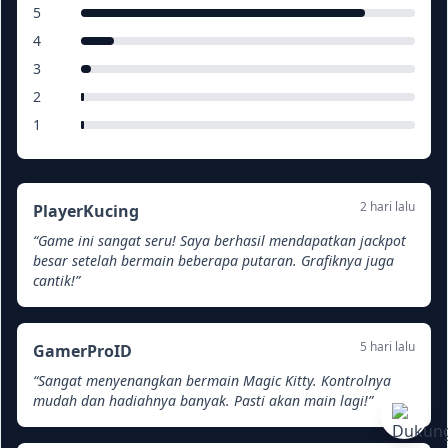
5
4
3
2
1
2 hari lalu
PlayerKucing
“Game ini sangat seru! Saya berhasil mendapatkan jackpot
besar setelah bermain beberapa putaran. Grafiknya juga
cantik!”
5 hari lalu
GamerProID
“Sangat menyenangkan bermain Magic Kitty. Kontrolnya
mudah dan hadiahnya banyak. Pasti akan main lagi!”