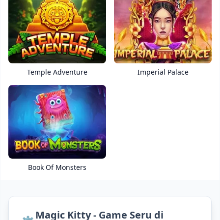
Temple Adventure
Imperial Palace
Book Of Monsters
Magic Kitty - Game Seru di