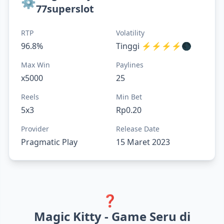
⚙️
77superslot
RTP
Volatility
96.8%
Tinggi ⚡⚡⚡⚡🌑
Max Win
Paylines
x5000
25
Reels
Min Bet
5x3
Rp0.20
Provider
Release Date
Pragmatic Play
15 Maret 2023
❓
Magic Kitty - Game Seru di